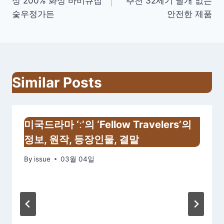
성 200% 화성 바비큐집
추천 32세기 날개 없는
비
숯우정가든
안전한 제품
게
이
션
Similar Posts
미국드라마 ‘ː’의 ‘Fellow Travelers’의
정보, 원작, 등장인물, 결말
By
issue
03월 04일