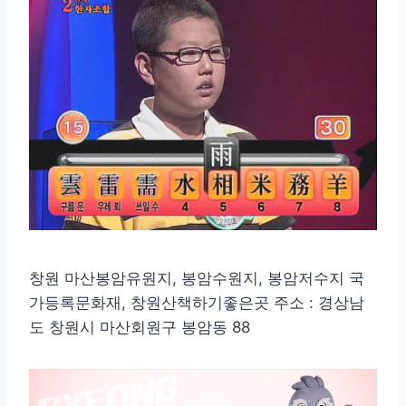
창원 마산봉암유원지, 봉암수원지, 봉암저수지 국
가등록문화재, 창원산책하기좋은곳 주소 : 경상남
도 창원시 마산회원구 봉암동 88