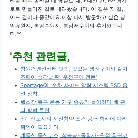
려올 때는 올라갈 때 옆길로 계단 대신 완만한 경사
로로 만들어진 길로 내려왔습니다. 이 길은 저 길,
어느 길이나 좋았어요.이상 다시 방문하고 싶은 봉
암유원지, 봉암수원지, 봉암저수지의 후기였습니
다.^^
'추천 관련글,
창원컨벤션센터 맛집, 맛있는 생선구이와 갈치
조림이 생각날 땐 '우정구이 전문'
SportageQL 순차 사이드 알람 시스템 BSD 옵
션 장착.
헬스장 복근 운동 기구 종류가 늘어졌다 배 관
리 방법 루틴
3기 신도시의 사전청약 조건 공급 형태에 따라
확인이 필요하다
계룡산 등산코스, 삼출봉~동학사~원점 회귀코