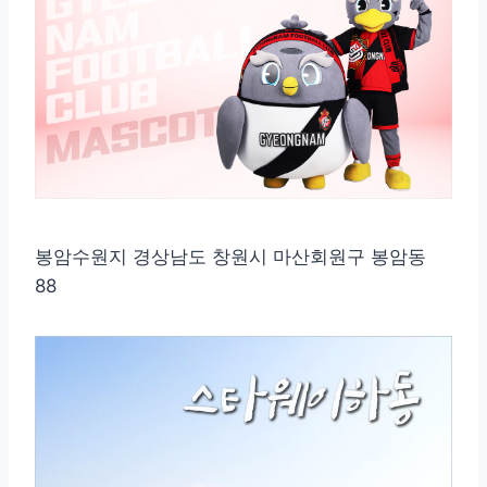
봉암수원지 경상남도 창원시 마산회원구 봉암동
88