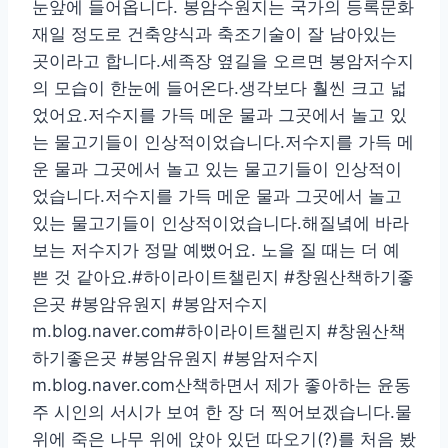
눈앞에 들어옵니다. 봉암수원지는 국가의 등록문화
재일 정도로 건축양식과 축조기술이 잘 남아있는
곳이라고 합니다.세족장 옆길을 오르면 봉암저수지
의 모습이 한눈에 들어온다.생각보다 훨씬 크고 넓
었어요.저수지를 가득 메운 물과 그곳에서 놀고 있
는 물고기들이 인상적이었습니다.저수지를 가득 메
운 물과 그곳에서 놀고 있는 물고기들이 인상적이
었습니다.저수지를 가득 메운 물과 그곳에서 놀고
있는 물고기들이 인상적이었습니다.해질녘에 바라
보는 저수지가 정말 예뻤어요. 노을 질 때는 더 예
쁜 것 같아요.#하이라이트챌린지 #창원산책하기좋
은곳 #봉암유원지 #봉암저수지
m.blog.naver.com#하이라이트챌린지 #창원산책
하기좋은곳 #봉암유원지 #봉암저수지
m.blog.naver.com산책하면서 제가 좋아하는 윤동
주 시인의 서시가 보여 한 장 더 찍어보겠습니다.물
위에 죽은 나무 위에 앉아 있던 따오기(?)를 처음 봤