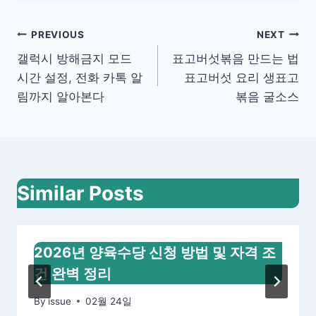
글
PREVIOUS
NEXT
갤럭시 방해금지 모드
표고버섯볶음 만드는 법
내
시간 설정, 전화 카톡 알
표고버섯 요리 생표고
비
림까지 알아본다
볶음 굴소스
게
이
션
Similar Posts
2026년 양육수당 신청 방법 및 자격 조
건 완벽 정리
By
issue
02월 24일