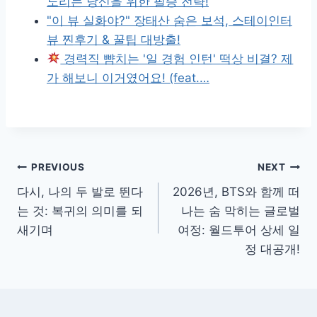
노리는 당신을 위한 필승 전략!
"이 뷰 실화야?" 장태산 숨은 보석, 스테이인터
뷰 찐후기 & 꿀팁 대방출!
경력직 뺨치는 '일 경험 인턴' 떡상 비결? 제
가 해보니 이거였어요! (feat.…
글
PREVIOUS
NEXT
다시, 나의 두 발로 뛴다
2026년, BTS와 함께 떠
내
는 것: 복귀의 의미를 되
나는 숨 막히는 글로벌
비
새기며
여정: 월드투어 상세 일
정 대공개!
게
이