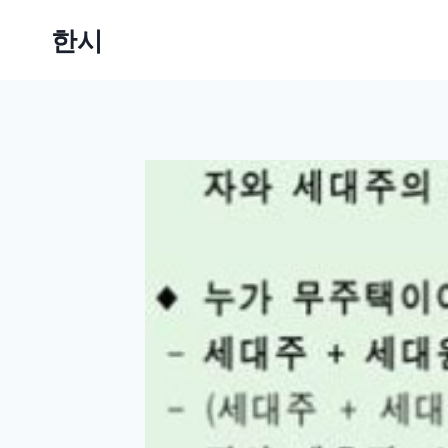
Skip
한시
to
content