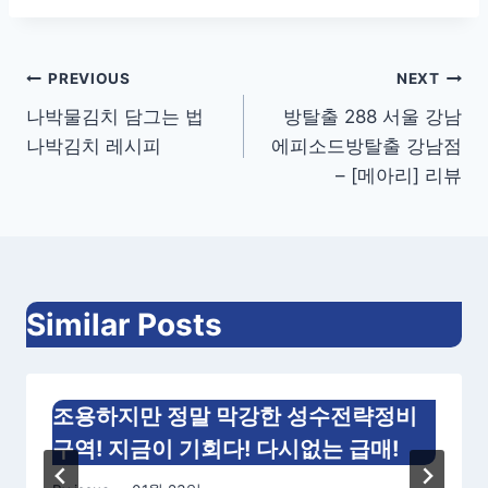
글
PREVIOUS
NEXT
나박물김치 담그는 법
방탈출 288 서울 강남
내
나박김치 레시피
에피소드방탈출 강남점
비
– [메아리] 리뷰
게
이
션
Similar Posts
조용하지만 정말 막강한 성수전략정비
구역! 지금이 기회다! 다시없는 급매!