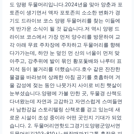
도 양평 두물머리입니다.2024년을 맞아 양춘과 포
토존이 생기면서 액자 포토존의 소소한 변화가 경
기도 드라이브 코스 양평 두물머리를 찾는 이들에
게 반가운 소식이 될 것 같습니다.저 역시 양평 드
라이브 코스에서 가장 먼저 양수리를 방문하여 교
각 아래 무료 주차장에 주차하고 두물머리를 향해
다가가는데, 하얀 눈 덮인 먼 산의 너울이 먼저 맞
아주고, 강추위에 발이 묶인 황포돛배와 나루터 표
지석 등이 볼거리를 더했습니다.호수 같은 잔잔한
물결을 바라보며 상쾌한 아침 공기를 호흡하며 겨
울 감성에 젖는 동안 나뭇가지 사이로 비친 햇살이
눈부셨습니다.양평에 가볼 만한 곳, 두물경 산책도
다녀왔는데 자연과 교감하고 자연스럽게 스며들면
서 남한강길 스토리텔링 산책로를 걷고 있는데 새
로운 시설이 조성 중이라 어떤 곳인지 기대가 되었
습니다. 2. 두물머리연핫도그경기도양평군양서면
두물머리길103-810시~해질때까지교통 혼잡을 피