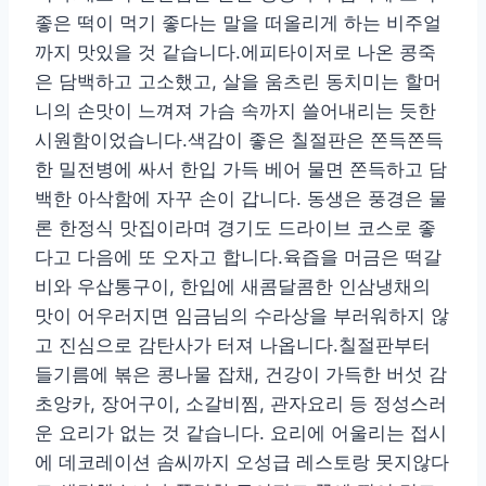
좋은 떡이 먹기 좋다는 말을 떠올리게 하는 비주얼
까지 맛있을 것 같습니다.에피타이저로 나온 콩죽
은 담백하고 고소했고, 살을 움츠린 동치미는 할머
니의 손맛이 느껴져 가슴 속까지 쓸어내리는 듯한
시원함이었습니다.색감이 좋은 칠절판은 쫀득쫀득
한 밀전병에 싸서 한입 가득 베어 물면 쫀득하고 담
백한 아삭함에 자꾸 손이 갑니다. 동생은 풍경은 물
론 한정식 맛집이라며 경기도 드라이브 코스로 좋
다고 다음에 또 오자고 합니다.육즙을 머금은 떡갈
비와 우삽통구이, 한입에 새콤달콤한 인삼냉채의
맛이 어우러지면 임금님의 수라상을 부러워하지 않
고 진심으로 감탄사가 터져 나옵니다.칠절판부터
들기름에 볶은 콩나물 잡채, 건강이 가득한 버섯 감
초앙카, 장어구이, 소갈비찜, 관자요리 등 정성스러
운 요리가 없는 것 같습니다. 요리에 어울리는 접시
에 데코레이션 솜씨까지 오성급 레스토랑 못지않다