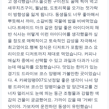
고 생각했습니다.쫄깃한 구이전도 꿀에 찍어 먹고
새우치즈구이, 월남쌈, 도토리묵을 오가는 젓가락
이 방향성을 잃게 됩니다. 동생들도 너무 좋아해서
뿌듯해서 꺄아, 소갈비찜 국물에 밥을 비벼먹었습
니다.트레이드 마크 같은 정말 좋은 아이디어의 채
반 식사는 어떻게 이런 아이디어를 생각했을까 싶
을 정도로 매력적이고 토속적인 감성을 자극해서
최고였어요.행복 정식은 디저트가 포함된 코스 요
리이므로 디저트까지 제대로 먹었습니다. 커피나
매실차 중에서 선택할 수 있고 과일과 다과가 나오
는데 매실차를 요청했습니다. 맛있는 한끼가 있는
경기도 드라이브 코스 양평에 가볼만한 곳이었습니
다. 4. 카페양평007도넛정말 좋은 생각이 나서 양
평 드라이브 코스인 양평미술관 앞 양근대교를 건
너자 멀리서도 눈에 띄는 둥근 조형물과 강렬한 색
감의 건물이 궁금했어요. 가까이 갔을 때 ‘거봐! 도
넛이야. 가보자며 운전하던 동생이 유턴했습니