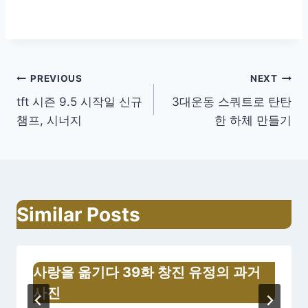
글
PREVIOUS
NEXT
tft 시즌 9.5 시작일 신규
3대운동 스쿼트로 탄탄
내
챔프, 시너지
한 하체 만들기
비
게
이
Similar Posts
션
사랑을 옮기다 39화 창진 유정의 과거
사진