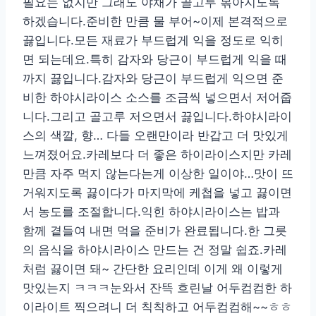
필요는 없지만 그래도 야채가 골고루 볶아지도록
하겠습니다.준비한 만큼 물 부어~이제 본격적으로
끓입니다.모든 재료가 부드럽게 익을 정도로 익히
면 되는데요.특히 감자와 당근이 부드럽게 익을 때
까지 끓입니다.감자와 당근이 부드럽게 익으면 준
비한 하야시라이스 소스를 조금씩 넣으면서 저어줍
니다.그리고 골고루 저으면서 끓입니다.하야시라이
스의 색깔, 향… 다들 오랜만이라 반갑고 더 맛있게
느껴졌어요.카레보다 더 좋은 하이라이스지만 카레
만큼 자주 먹지 않는다는게 이상한 일이야…맛이 뜨
거워지도록 끓이다가 마지막에 케첩을 넣고 끓이면
서 농도를 조절합니다.익힌 하야시라이스는 밥과
함께 곁들여 내면 먹을 준비가 완료됩니다.한 그릇
의 음식을 하야시라이스 만드는 건 정말 쉽죠.카레
처럼 끓이면 돼~ 간단한 요리인데 이게 왜 이렇게
맛있는지 ㅋㅋㅋ눈와서 잔뜩 흐린날 어두컴컴한 하
이라이트 찍으려니 더 칙칙하고 어두컴컴해~~ㅎㅎ