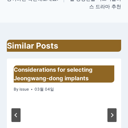
비
스 드라마 추천
게
이
션
Similar Posts
Considerations for selecting
Jeongwang-dong implants
By
issue
03월 04일