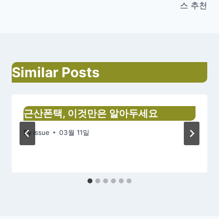
비
스 추천
게
이
션
Similar Posts
근산폰택, 이것만은 알아두세요
By
issue
03월 11일