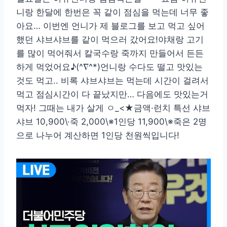
니랑 한달에 한번은 꼭 같이 점심을 먹는데 너무 좋
아요… 이번엔 언니가 제 블로그를 보고 먹고 싶어
했던 샤브샤브를 같이 먹으러 갔어요!야채랑 고기
를 많이 먹어줘서 칼국수랑 죽까지 만들어서 든든
하게 먹었어요♪(^∇^*)언니랑 수다도 떨고 맛있는
것도 먹고.. 비록 샤브샤브는 먹는데 시간이 걸려서
먹고 점심시간이 다 끝났지만… 다음에도 맛있는거
먹자! 그때는 내가 살게 ㅇ_<★금액·런치 특선 샤브
샤브 10,900\·죽 2,000\※1인당 11,900\※죽은 2명
으로 나누어 계산하면 1인당 천원씩입니다!