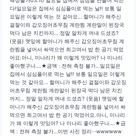
측정불가03.10 일요일 집에서 점심을 만들어 먹는
다!일요일은 집에서 심심풀이로 먹는 날!! 보통 일
요일은 이렇게 먹는 것 같아요… 할머니가 해주신
겉절이와 갑오징어초무침 계란찜 계란말이 된장국
먹다 남은 치킨까지… 정말 알차게 꺼내 드셨죠?
(웃음) 깻잎에 할머니가 해주신 갑오징어초무침 계
란찜을 넣어서 싸먹으면 최고여서 밥 한 공기 먹었
어요.아니, 미나리가 왜 이렇게 맛있어? 나 미나리
좋아했구나….★금액 : 전혀 측정 불가…일요일은
집에서 심심풀이로 먹는 날!! 보통 일요일은 이렇게
먹는 것 같아요… 할머니가 해주신 겉절이와 갑오징
어초무침 계란찜 계란말이 된장국 먹다 남은 치킨
까지… 정말 알차게 꺼내 드셨죠? (웃음) 깻잎에 할
머니가 해주신 갑오징어초무침 계란찜을 넣어서 싸
먹으면 최고여서 밥 한 공기 먹었어요.아니, 미나리
가 왜 이렇게 맛있어? 나 미나리 좋아했구나….★금
액 : 전혀 측정 불가…이번 사진 정리···wwwwww