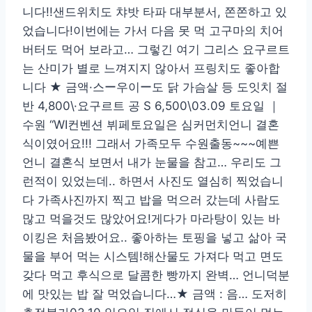
니다!!샌드위치도 챠밧 타파 대부분서, 쫀쫀하고 있
었습니다!이번에는 가서 다음 못 먹 고구마의 치어
버터도 먹어 보라고… 그렇긴 여기 그리스 요구르트
는 산미가 별로 느껴지지 않아서 프링치도 좋아합
니다 ★ 금액·스ー우이ー도 닭 가슴살 등 도잇치 절
반 4,800\·요구르트 공 S 6,500\03.09 토요일 ｜
수원 “WI컨벤션 뷔페토요일은 심커먼치언니 결혼
식이였어요!!! 그래서 가족모두 수원출동~~~예쁜
언니 결혼식 보면서 내가 눈물을 참고… 우리도 그
런적이 있었는데.. 하면서 사진도 열심히 찍었습니
다 가족사진까지 찍고 밥을 먹으러 갔는데 사람도
많고 먹을것도 많았어요!게다가 마라탕이 있는 바
이킹은 처음봤어요.. 좋아하는 토핑을 넣고 삶아 국
물을 부어 먹는 시스템!해산물도 가져다 먹고 면도
갖다 먹고 후식으로 달콤한 빵까지 완벽… 언니덕분
에 맛있는 밥 잘 먹었습니다…★ 금액 : 음… 도저히