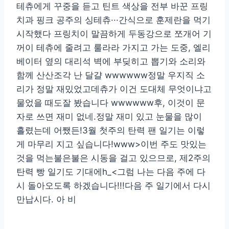
테츄에게 꾸중을 듣고 틴트 색상을 전부 바꾼 프링
치과 핑크 공주의 싱테츄···간식으로 훈제란을 먹기
시작했다 프링치이 말끔하게 두동강으로 쪼개어 기
꺼이 테츄에 줄려고 룰라라 가지고 가는 도중, 엘리
베이터 옆의 대리석 벽에 부딪히고 뽑기와 소리와
함께 산산조각 난 달걀 wwwwww정말 우지직 소
리가 정말 재밌었고데츄가 이건 도대체 무엇이냐고
물었을 때도잘 봤습니다 wwwwww후, 이것이 문
자로 쓰면 재미 없네.정말 재미 있고 눈물을 많이
흘렸는데 어쨌든!3월 첫주의 탄력 팬 일기는 이렇
게 마무리 지고 싶습니다!www>이번 주도 맛있는
것을 먹는불은불은 시동을 걸고 있으므로, 제2주의
탄력 빵 일기도 기대에h_<그럼 나는 다음 주에 다
시 돌아오도록 하겠습니다!!!다음 주 일기에서 다시
만납시다. 아 비