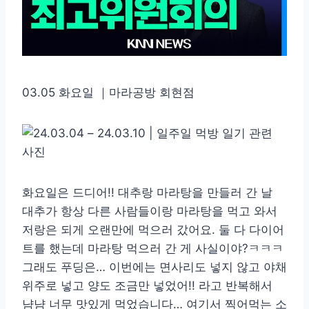
03.05 화요일 ｜마라공방 회현점
화요일은 드디어!! 대추랑 마라탕을 만들러 간 날
대추가 항상 다른 사람들이랑 마라탕을 먹고 와서
저랑은 되게 오랜만에 먹으러 갔어요. 둘 다 다이어
트를 했는데 마라탕 먹으러 간 게 사실이야?ㅋㅋㅋ
그래도 푸딩은… 이번에는 면사리도 넣지 않고 야채
위주로 넣고 양도 조금만 넣었어!! 라고 반복해서
냠냠 너무 맛있게 먹었습니다… 여기서 찍어먹는 소