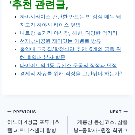
'추천 관련글,
하야시라이스 간단한 만드는 법 점심 메뉴 돼
지고기 하야시 라이스 덮밥
나트랑 놀거리 야시장, 해변, 다양한 먹거리
선재낚시공원 재미있는 이벤트 방류
홍익대 고깃집/합정식당 추천: 6개의 꿈을 위
해 홍익대 본사 방문
다이어트의 1등 유산소 운동의 장점과 단점
경제적 자유를 위해 직장을 그만둬야 하는가?
글
PREVIOUS
NEXT
하노이 4성급 포튜나호
계룡산 등산코스, 삼출
내
텔 피트니스센터 탐방
봉~동학사~원점 회귀코