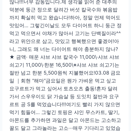
않나!!!너무 감동입니다.제 생각을 읽어 준 대추의
덕분에 둥근 정으로 달려간 버섯 칼국수와 볶음밥
까지 확실히 먹고 왔습니다!하아, 정말 언제 먹어도
맛있어… 그렇긴이날도 모두 다이어트 하니 둥근 정
먹고 먹으면서 야채가 많아서 고기는 단백질이라^^
라고 위안으로 삼고, 맛있고 행복했으면 좋겠어!아
니, 그래도 왜 너는 다이어트 해야 충분하지 않나?
★ 금액· 매운 샤브 샤브 칼국수 11,000\·샤브 샤브
쇠고기 11,000\·한분 16,500\※샤브 샤브 쇠고기는
절반 넘고 한분 5,500원씩 지불했어요!03.08 금요
일 ｜회현 “해마”금요일은 뭔가 가벼운 먹고 싶고
요구르트가 먹고 싶어서 토츠오츠 출동!혼자 달려
가서 스우우이도 닭 가슴살 등 도잇치 절반과 요구
르트 공 S를 먹었습니다!!!여기도 빨리 가지 않으면
먹기 힘들어… 그렇긴 토핑은 샤인 무스카트, 딸기,
아몬드를 추가하면 과일은 달고 아몬드는 고소하고
꿀도 달고 그라놀라는 고소···매우 기다리고 있었습