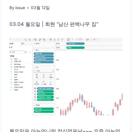
By
issue
03월 12일
03.04 월요일 | 회현 “남산 편백나무 집”
월요일은 아뉴언니랑 점심먹은날~~~ 요즘 아뉴언